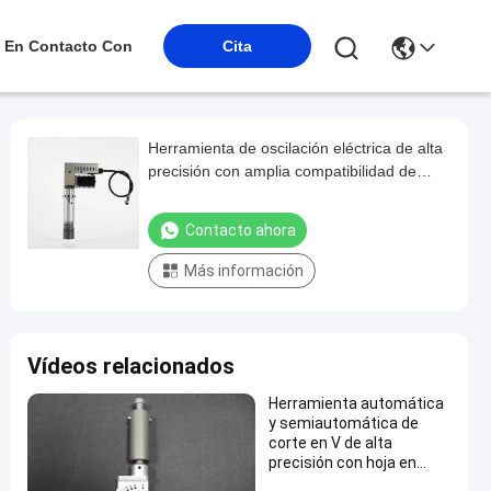
 En Contacto Con
Cita
Herramienta de oscilación eléctrica de alta
precisión con amplia compatibilidad de
materiales y garantía de 1 año para
máquinas de corte CNC
Contacto ahora
Más información
Vídeos relacionados
Herramienta automática
y semiautomática de
corte en V de alta
precisión con hoja en
forma de V para la